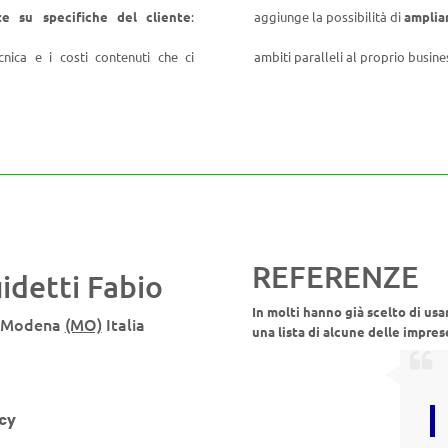
ete su specifiche del cliente
:
aggiunge la possibilità di
ampliar
nica e i costi contenuti che ci
ambiti paralleli al proprio busine
REFERENZE
idetti Fabio
In molti hanno già scelto di usa
Modena
(MO)
Italia
una lista di alcune delle impres
icy