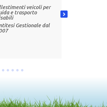
llestimenti veicoli per
uida e trasporto
isabili
ntitesi Gestionale
dal
007