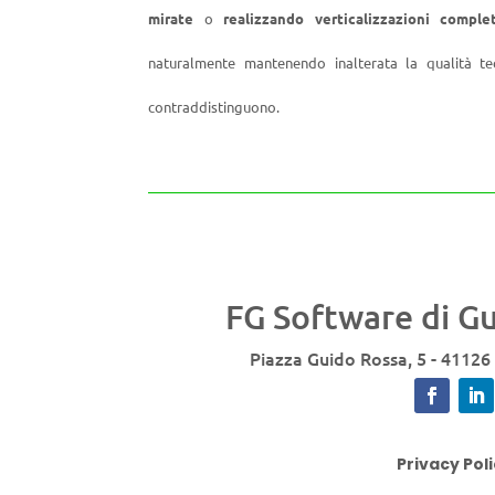
mirate
o
realizzando verticalizzazioni compl
naturalmente mantenendo inalterata la qualità tec
contraddistinguono.
FG Software di Gu
Piazza Guido Rossa, 5
-
41126
Privacy Pol