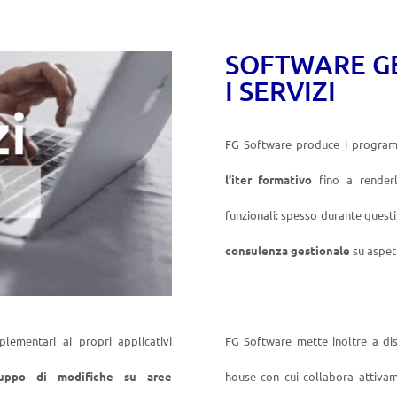
SOFTWARE GE
I SERVIZI
FG Software produce i programm
l’iter formativo
fino a renderl
funzionali: spesso durante quest
consulenza gestionale
su aspett
lementari ai propri applicativi
FG Software mette inoltre a di
luppo di modifiche su aree
house con cui collabora attivam