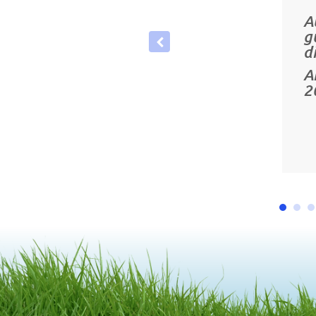
A
g
d
A
2