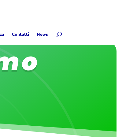
za
Contatti
News
emo