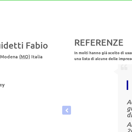
REFERENZE
idetti Fabio
In molti hanno già scelto di usa
Modena
(MO)
Italia
una lista di alcune delle impres
icy
A
g
d
A
2