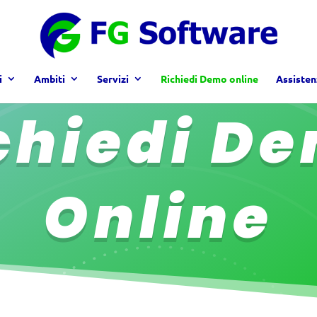
i
Ambiti
Servizi
Richiedi Demo online
Assisten
chiedi D
Online