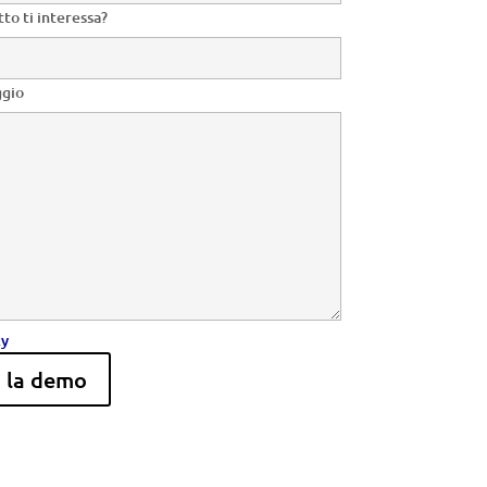
to ti interessa?
ggio
cy
i la demo